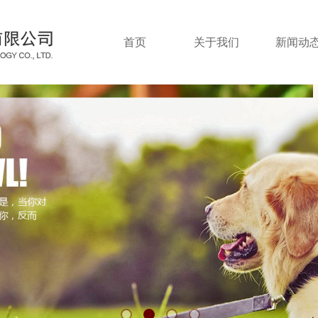
首页
关于我们
新闻动