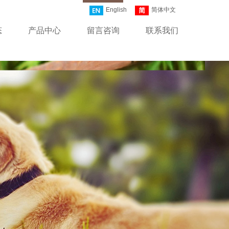
English
简体中文
态
产品中心
留言咨询
联系我们